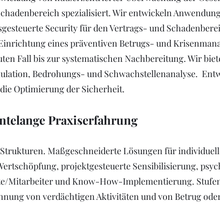
 Schadenbereich spezialisiert. Wir entwickeln Anwendung
esteuerte Security für den Vertrags- und Schadenbere
 Einrichtung eines präventiven Betrugs- und Krisenma
ten Fall bis zur systematischen Nachbereitung. Wir biet
mulation, Bedrohungs- und Schwachstellenanalyse. Ent
die Optimierung der Sicherheit.
hntelange Praxiserfahrung
 Strukturen. Maßgeschneiderte Lösungen für individuell
rtschöpfung, projektgesteuerte Sensibilisierung, psyc
te/Mitarbeiter und Know-How-Implementierung. Stufen
nung von verdächtigen Aktivitäten und von Betrug ode