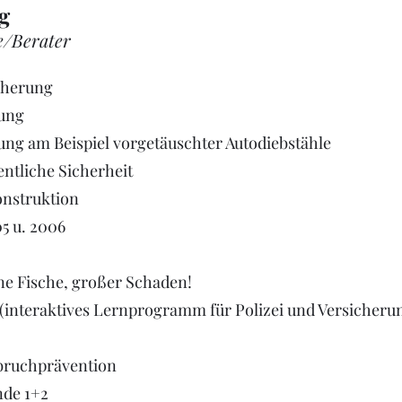
g
e/Berater
icherung
ung
ung am Beispiel vorgetäuschter Autodiebstähle
ntliche Sicherheit
nstruktion
5 u. 2006
ine Fische, großer Schaden!
 (interaktives Lernprogramm für Polizei und Versicheru
bruchprävention
de 1+2