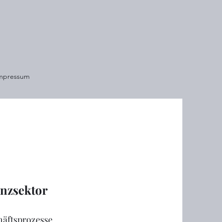
mpressum
nzsektor
häftsprozesse