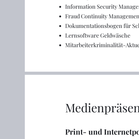
Information Security Manag
Fraud Continuity Managemen
Dokumentationsbogen für Sc
Lernsoftware Geldwäsche
Mitarbeiterkriminalität-Aktue
Kontakt
Medienpräse
Ich bin immer auf der Suche na
Möglichkeiten.
Print- und Internetpo