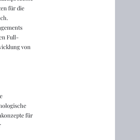
en für die
ich.
nagements
en Full-
wicklung von
e
hologische
konzepte für
r