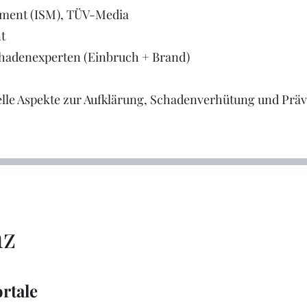
ement (ISM), TÜV-Media
t
hadenexperten (Einbruch + Brand)
lle Aspekte zur Aufklärung,
Schadenverhütung und Präv
nz
ch neuen, spannenden
info@website.com
+49 (0) 175 456
rtale