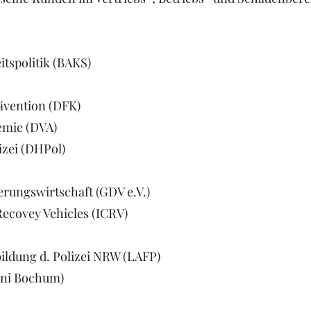
tspolitik (BAKS)
ävention (DFK)
emie (DVA)
izei (DHPol)
erungswirtschaft (GDV e.V.)
Recovey Vehicles (ICRV)
ildung d. Polizei NRW (LAFP)
Uni Bochum)