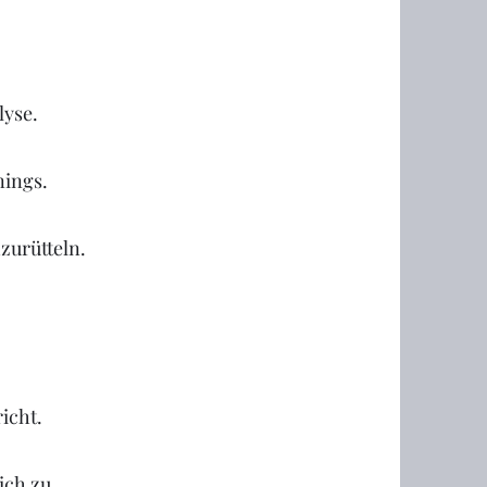
lyse.
nings.
zurütteln.
icht.
ich zu