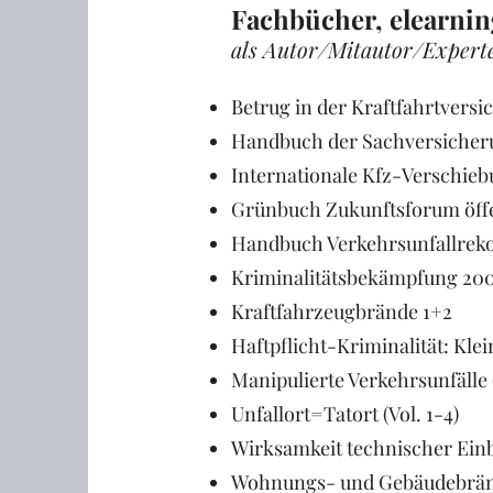
Fachbücher, elearnin
als Autor/Mitautor/Expert
Betrug in der Kraftfahrtvers
Handbuch der Sachversicher
Internationale Kfz-Verschieb
Grünbuch Zukunftsforum öffe
Handbuch Verkehrsunfallreko
Kriminalitätsbekämpfung 200
Kraftfahrzeugbrände 1+2
Haftpflicht-Kriminalität: Kle
Manipulierte Verkehrsunfälle
Unfallort=Tatort (Vol. 1-4)
Wirksamkeit technischer Ein
Wohnungs- und Gebäudebrän