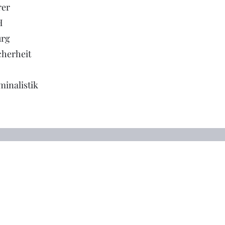
rer
H
urg
cherheit
minalistik